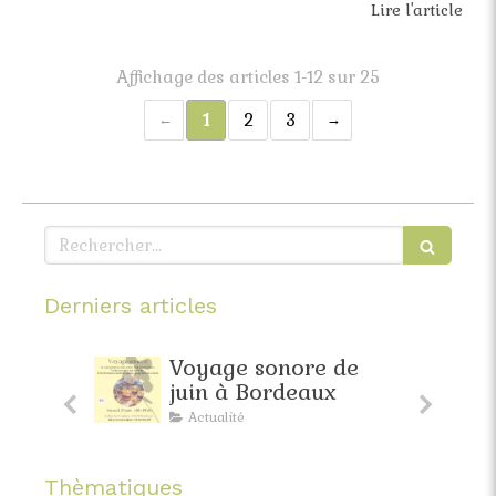
Lire l'article
Affichage des articles 1-12 sur 25
1
2
3
Rechercher
Derniers articles
faite
Voyage sonore de
pante
juin à Bordeaux
Actualité
Thèmatiques