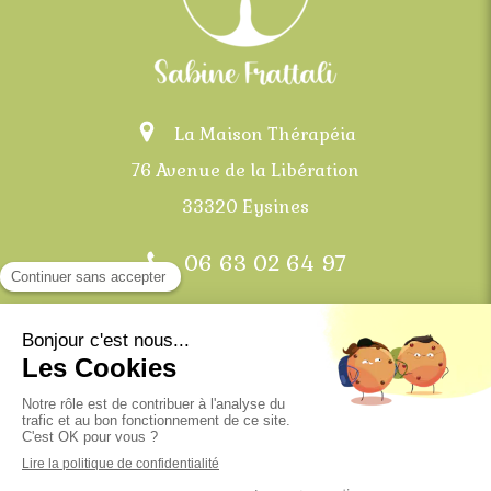
La Maison Thérapéia
76 Avenue de la Libération
33320 Eysines
06 63 02 64 97
Bordeaux, Mérignac, Eysines, Le Haillan, Saint-
Médard-en-Jalles et communes alentours
Plan du site
Mentions légales
©2021 Sabine frattali