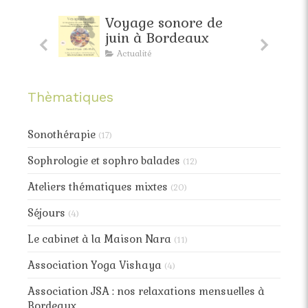
faite
Voyage sonore de
pante
juin à Bordeaux
Actualité
Thèmatiques
Sonothérapie
(17)
Sophrologie et sophro balades
(12)
Ateliers thématiques mixtes
(20)
Séjours
(4)
Le cabinet à la Maison Nara
(11)
Association Yoga Vishaya
(4)
Association JSA : nos relaxations mensuelles à
Bordeaux