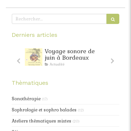
Rechercher
Derniers articles
Voyage sonore de
Relaxation d'a
juin à Bordeaux
Bordeaux : to
de la douceu
Actualité
Actualité
progamme
Thèmatiques
Sonothérapie
(17)
Sophrologie et sophro balades
(12)
Ateliers thématiques mixtes
(20)