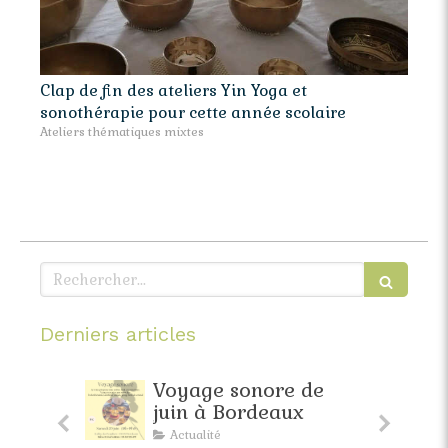
Clap de fin des ateliers Yin Yoga et
sonothérapie pour cette année scolaire
Ateliers thématiques mixtes
Rechercher
Derniers articles
faite
Voyage sonore de
pante
juin à Bordeaux
Actualité