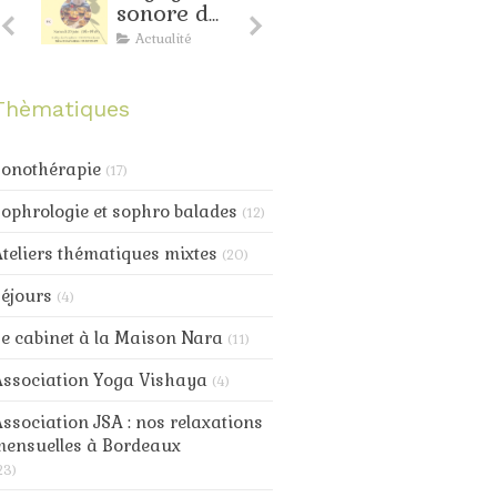
sonore de
d'avril à
juin à
Bordeaux
Actualité
Actualité
Bordeaux
: toujours
nte
de la
Thèmatiques
douceur
au
progamme
Sonothérapie
(17)
ophrologie et sophro balades
(12)
teliers thématiques mixtes
(20)
éjours
(4)
e cabinet à la Maison Nara
(11)
Association Yoga Vishaya
(4)
ssociation JSA : nos relaxations
mensuelles à Bordeaux
23)