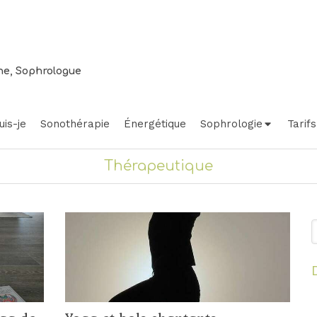
ne, Sophrologue
uis-je
Sonothérapie
Énergétique
Sophrologie
Tarifs
Thérapeutique
R
yage
Relaxation
La belle