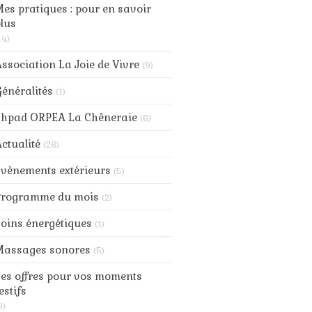
es pratiques : pour en savoir
lus
14)
ssociation La Joie de Vivre
(9)
énéralités
(1)
Ehpad ORPEA La Chêneraie
(6)
ctualité
(26)
vènements extérieurs
(5)
Programme du mois
(2)
oins énergétiques
(1)
Massages sonores
(5)
es offres pour vos moments
estifs
9)