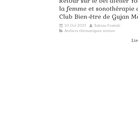
Retour sur le bel atelier Y
so
la femme et sonothérapie 
jui
Ac
Club Bien-être de Gujan M
Bo
10 Oct 2021
Sabine Frattali
Ateliers thématiques mixtes
Lir