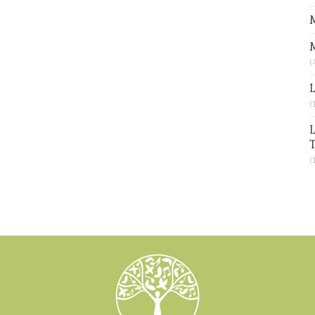
M
(
L
(
L
T
(