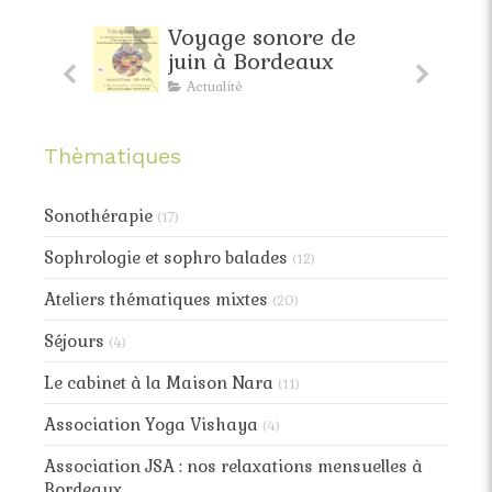
faite
Voyage sonore de
pante
juin à Bordeaux
Actualité
Thèmatiques
Sonothérapie
(17)
Sophrologie et sophro balades
(12)
Ateliers thématiques mixtes
(20)
Séjours
(4)
Le cabinet à la Maison Nara
(11)
Association Yoga Vishaya
(4)
Association JSA : nos relaxations mensuelles à
Bordeaux