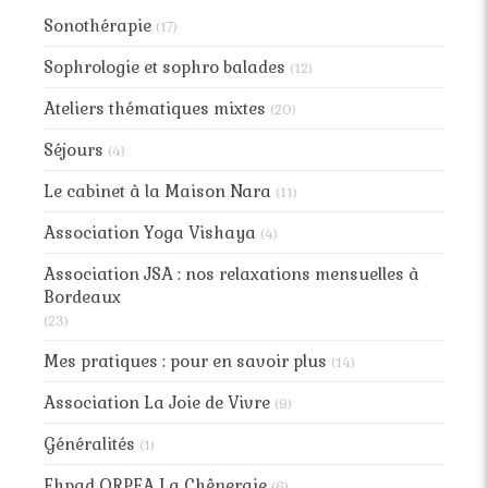
Sonothérapie
(17)
Sophrologie et sophro balades
(12)
Ateliers thématiques mixtes
(20)
Séjours
(4)
Le cabinet à la Maison Nara
(11)
Association Yoga Vishaya
(4)
Association JSA : nos relaxations mensuelles à
Bordeaux
(23)
Mes pratiques : pour en savoir plus
(14)
Association La Joie de Vivre
(9)
Généralités
(1)
Ehpad ORPEA La Chêneraie
(6)