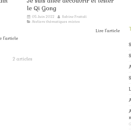
ain
Je suis allée découvrir et tester
nore de
d'avril à
affiche
le Qi Gong
n à
Bordeaux
faite par
tualité
Actualité
Actualité
rdeaux
: toujours
une
05 Juin 2022
Sabine Frattali
de la
participa
Ateliers thématiques mixtes
douceur
Lire l'article
au
e l'article
progamme
S
2 articles
A
S
L
A
(