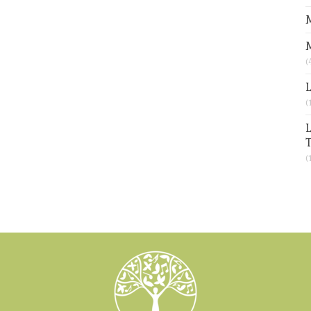
M
(
L
(
L
T
(