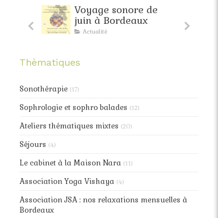
faite
Voyage sonore de
pante
juin à Bordeaux
Actualité
Thèmatiques
Sonothérapie
(17)
Sophrologie et sophro balades
(12)
Ateliers thématiques mixtes
(20)
Séjours
(4)
Le cabinet à la Maison Nara
(11)
Association Yoga Vishaya
(4)
Association JSA : nos relaxations mensuelles à
Bordeaux