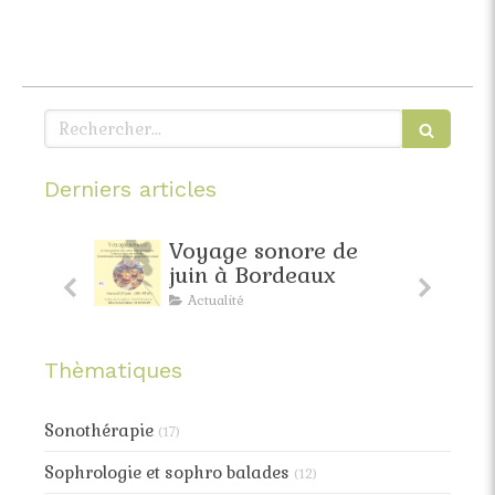
Rechercher
Derniers articles
faite
Voyage sonore de
pante
juin à Bordeaux
Actualité
Thèmatiques
Sonothérapie
(17)
Sophrologie et sophro balades
(12)