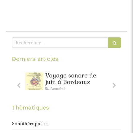
Rechercher
Derniers articles
yage sonore de
Relaxation d'avril 
in à Bordeaux
Bordeaux : toujou
de la douceur au
ctualité
Actualité
progamme
Thèmatiques
Sonothérapie
(17)