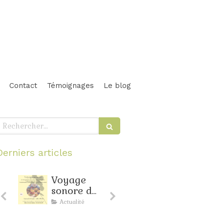
Contact
Témoignages
Le blog
echercher
Derniers articles
Voyage
Relaxation
sonore de
d'avril à
juin à
Bordeaux
Actualité
Actualité
Bordeaux
: toujours