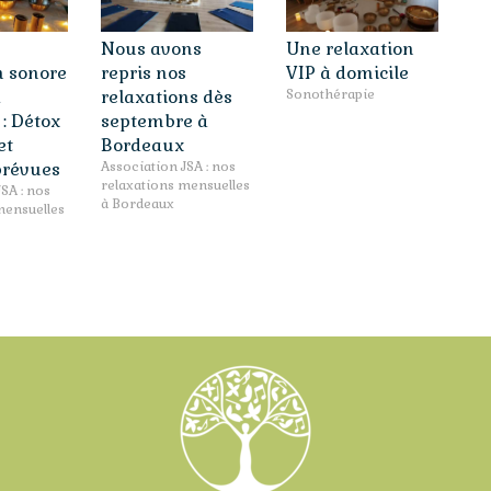
Nous avons
Une relaxation
n sonore
repris nos
VIP à domicile
à
relaxations dès
Sonothérapie
: Détox
septembre à
et
Bordeaux
prévues
Association JSA : nos
relaxations mensuelles
SA : nos
à Bordeaux
mensuelles