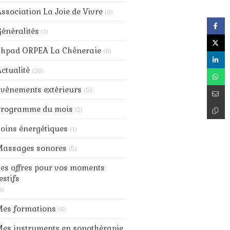
ssociation La Joie de Vivre
(9)
énéralités
(1)
Ehpad ORPEA La Chêneraie
(6)
ctualité
(26)
vènements extérieurs
(5)
Programme du mois
(2)
oins énergétiques
(1)
Massages sonores
(5)
es offres pour vos moments
estifs
9)
Mes formations
(6)
es instruments en sonothérapie