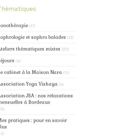
nte
de la
Thèmatiques
douceur
au
progamme
Sonothérapie
(17)
ophrologie et sophro balades
(12)
teliers thématiques mixtes
(20)
éjours
(4)
e cabinet à la Maison Nara
(11)
Association Yoga Vishaya
(4)
ssociation JSA : nos relaxations
mensuelles à Bordeaux
23)
es pratiques : pour en savoir
lus
14)