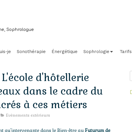
ne, Sophrologue
uis-je
Sonothérapie
Énergétique
Sophrologie
Tarifs
R
L'école d'hôtellerie
aux dans le cadre du
rés à ces métiers
yage
Relaxation
La belle
nore de
d'avril à
affiche
Evènements extérieurs
n à
Bordeaux
faite par
tualité
Actualité
Actualité
rdeaux
: toujours
une
ant qu'intervenante dans le Bien-être au
Futurum de