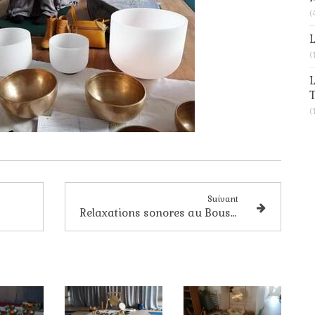
(
L
(
L
T
(
Suivant
Relaxations sonores au Bouscat