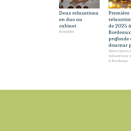
Deux relaxations
Première
en duo au
relaxatio
cabinet
de 2025 
Actualité
Bordeaux 
profonde 
douceur 
Association J
relaxations 
à Bordeaux