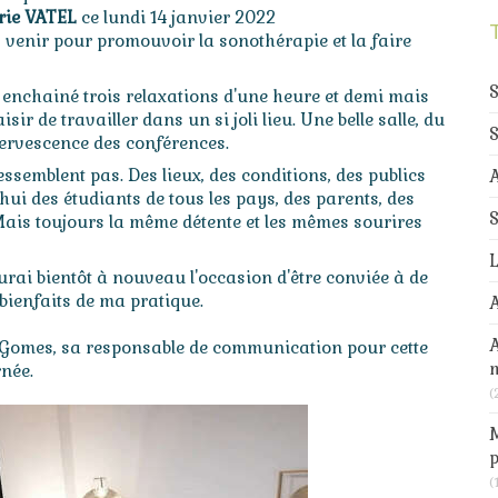
de la
participa
lerie VATEL
ce lundi 14 janvier 2022
douceur
y venir pour promouvoir la sonothérapie et la faire
au
progamme
i enchainé trois relaxations d'une heure et demi mais
sir de travailler dans un si joli lieu. Une belle salle, du
S
effervescence des conférences.
essemblent pas. Des lieux, des conditions, des publics
A
hui des étudiants de tous les pays, des parents, des
S
 Mais toujours la même détente et les mêmes sourires
L
aurai bientôt à nouveau l'occasion d'être conviée à de
bienfaits de ma pratique.
A
a Gomes, sa responsable de communication pour cette
rnée.
(
M
p
(