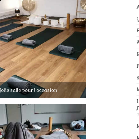
A
G
A
E
S
olie salle pour l'occasion
L
f
(
M