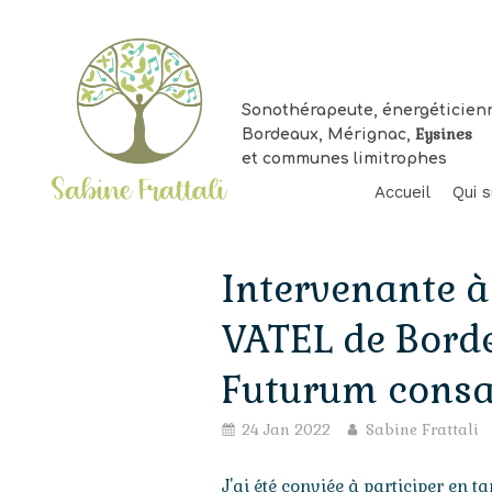
Sonothérapeute, énergéticien
Eysines
Bordeaux, Mérignac,
et communes limitrophes
Accueil
Qui s
Intervenante à 
VATEL de Borde
Futurum consac
Vo
so
24 Jan 2022
Sabine Frattali
jui
Ac
Bo
J'ai été conviée à participer en t