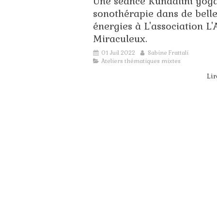
Une séance Kundalini yoga
so
sonothérapie dans de bell
jui
Ac
énergies à L'association L'
Bo
Miraculeux.
01 Juil 2022
Sabine Frattali
Ateliers thématiques mixtes
Lir