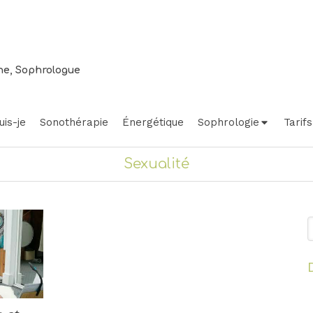
ne, Sophrologue
uis-je
Sonothérapie
Énergétique
Sophrologie
Tarifs
Sexualité
R
yage
Relaxation
La belle