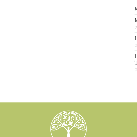
M
(
L
(
L
T
(