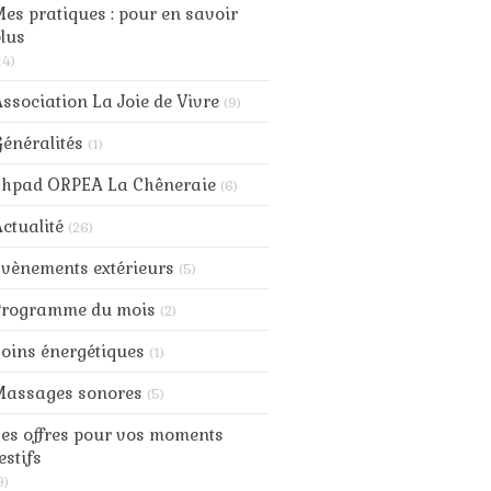
es pratiques : pour en savoir
lus
14)
ssociation La Joie de Vivre
(9)
énéralités
(1)
Ehpad ORPEA La Chêneraie
(6)
ctualité
(26)
vènements extérieurs
(5)
Programme du mois
(2)
oins énergétiques
(1)
Massages sonores
(5)
es offres pour vos moments
estifs
9)