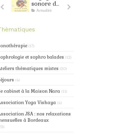
sonore de
d'avril à
juin à
Bordeaux
Actualité
Actualité
Bordeaux
: toujours
nte
de la
Thèmatiques
douceur
au
progamme
Sonothérapie
(17)
ophrologie et sophro balades
(12)
teliers thématiques mixtes
(20)
éjours
(4)
e cabinet à la Maison Nara
(11)
Association Yoga Vishaya
(4)
ssociation JSA : nos relaxations
mensuelles à Bordeaux
23)