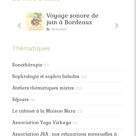
faite
Voyage sonore de
pante
juin à Bordeaux
Actualité
Thèmatiques
Sonothérapie
(17)
Sophrologie et sophro balades
(12)
Ateliers thématiques mixtes
(20)
Séjours
(4)
Le cabinet à la Maison Nara
(11)
Association Yoga Vishaya
(4)
Association JSA : nos relaxations mensuelles à