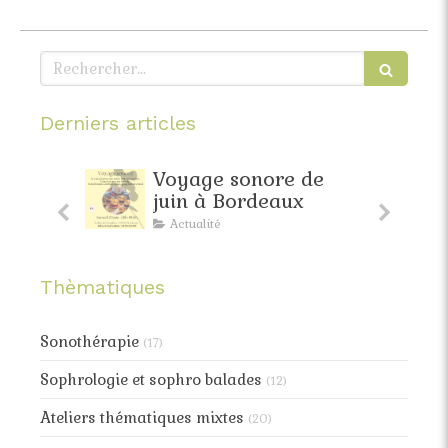
Rechercher
Derniers articles
faite
Voyage sonore de
pante
juin à Bordeaux
Actualité
Thèmatiques
Sonothérapie
(17)
Sophrologie et sophro balades
(12)
Ateliers thématiques mixtes
(20)