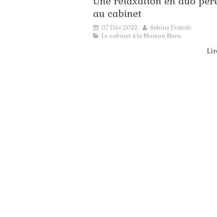
Une relaxation en duo père 
so
au cabinet
jui
Ac
Bo
07 Déc 2022
Sabine Frattali
Le cabinet à la Maison Nara
Lir