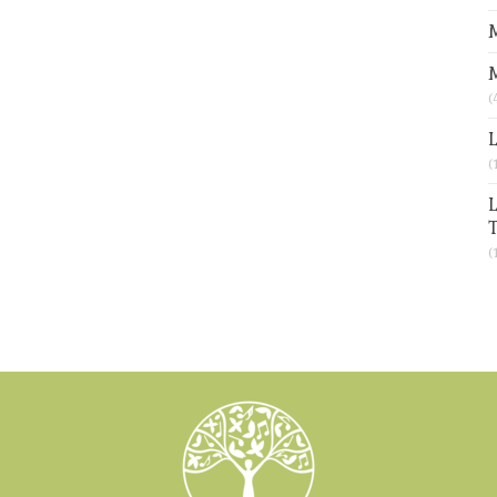
M
(
L
(
L
T
(