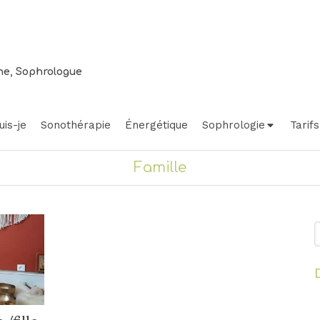
ne, Sophrologue
uis-je
Sonothérapie
Énergétique
Sophrologie
Tarifs
Famille
R
yage
Relaxation
La belle