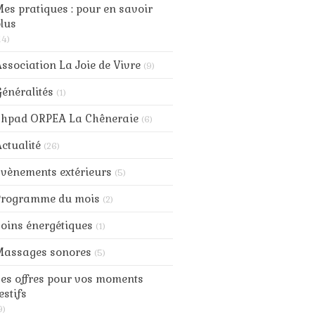
es pratiques : pour en savoir
lus
14)
ssociation La Joie de Vivre
(9)
énéralités
(1)
Ehpad ORPEA La Chêneraie
(6)
ctualité
(26)
vènements extérieurs
(5)
Programme du mois
(2)
oins énergétiques
(1)
Massages sonores
(5)
es offres pour vos moments
estifs
9)