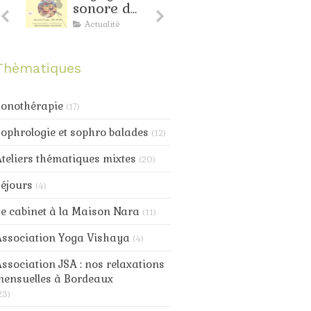
sonore de
d'avril à
juin à
Bordeaux
Actualité
Actualité
Bordeaux
: toujours
nte
de la
Thèmatiques
douceur
au
progamme
Sonothérapie
(17)
ophrologie et sophro balades
(12)
teliers thématiques mixtes
(20)
éjours
(4)
e cabinet à la Maison Nara
(11)
Association Yoga Vishaya
(4)
ssociation JSA : nos relaxations
mensuelles à Bordeaux
23)