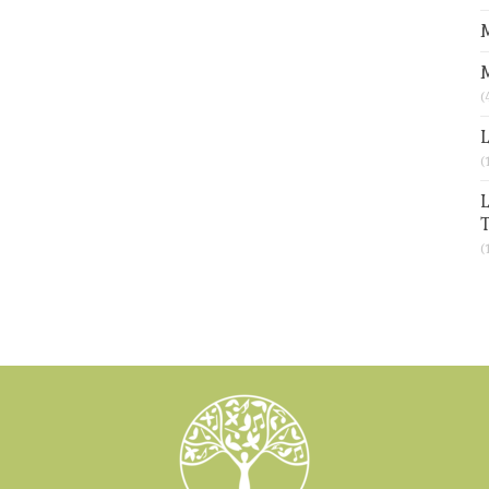
M
(
L
(
L
T
(