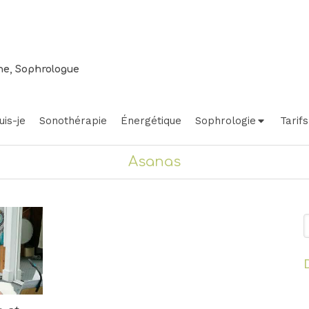
ne, Sophrologue
uis-je
Sonothérapie
Énergétique
Sophrologie
Tarifs
Asanas
R
yage
Relaxation
La belle