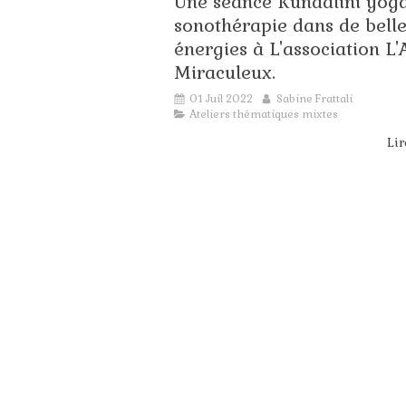
Une séance Kundalini yoga
so
sonothérapie dans de bell
jui
Ac
énergies à L'association L'
Bo
Miraculeux.
01 Juil 2022
Sabine Frattali
Ateliers thématiques mixtes
Lir