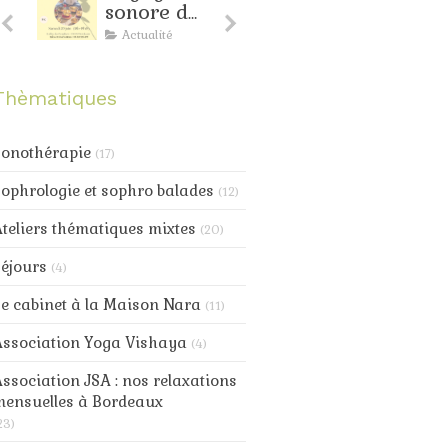
sonore de
d'avril à
juin à
Bordeaux
Actualité
Actualité
Bordeaux
: toujours
nte
de la
Thèmatiques
douceur
au
progamme
Sonothérapie
(17)
ophrologie et sophro balades
(12)
teliers thématiques mixtes
(20)
éjours
(4)
e cabinet à la Maison Nara
(11)
Association Yoga Vishaya
(4)
ssociation JSA : nos relaxations
mensuelles à Bordeaux
23)