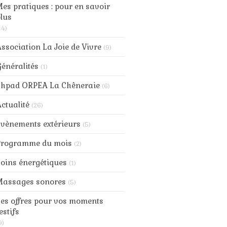
es pratiques : pour en savoir
lus
14)
ssociation La Joie de Vivre
(9)
énéralités
(1)
Ehpad ORPEA La Chêneraie
(6)
ctualité
(26)
vènements extérieurs
(5)
Programme du mois
(2)
oins énergétiques
(1)
Massages sonores
(5)
es offres pour vos moments
estifs
9)