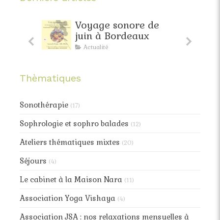
faite
Voyage sonore de
pante
juin à Bordeaux
Actualité
Thèmatiques
Sonothérapie
(17)
Sophrologie et sophro balades
(12)
Ateliers thématiques mixtes
(20)
Séjours
(4)
Le cabinet à la Maison Nara
(11)
Association Yoga Vishaya
(4)
Association JSA : nos relaxations mensuelles à