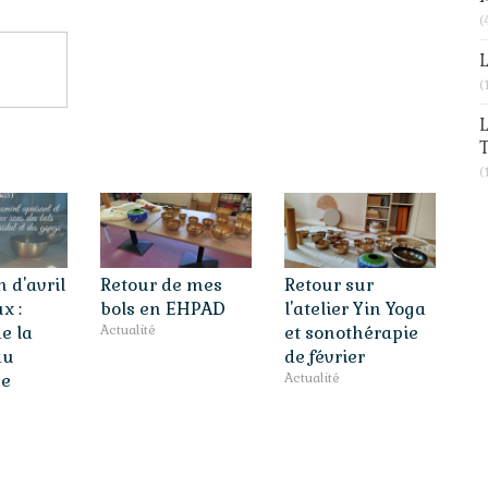
(
L
eaux
(
L
T
(
 d'avril
Retour de mes
Retour sur
x :
bols en EHPAD
l'atelier Yin Yoga
e la
Actualité
et sonothérapie
au
de février
e
Actualité