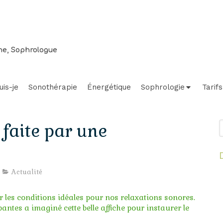
ne, Sophrologue
uis-je
Sonothérapie
Énergétique
Sophrologie
Tarifs
R
 faite par une
Actualité
yage
Relaxation
Voyage
nore de
d'avril à
sonore d
er les conditions idéales pour nos relaxations sonores.
n à
Bordeaux
juin à
tualité
Actualité
Actualité
antes a imaginé cette belle affiche pour instaurer le
rdeaux
: toujours
Bordeau