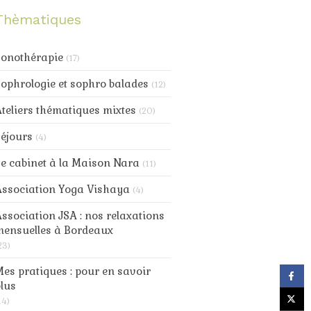
de la
Thèmatiques
douceur
au
progamme
Sonothérapie
(17)
ophrologie et sophro balades
(12)
teliers thématiques mixtes
(20)
éjours
(4)
e cabinet à la Maison Nara
(11)
Association Yoga Vishaya
(4)
ssociation JSA : nos relaxations
mensuelles à Bordeaux
23)
es pratiques : pour en savoir
lus
14)