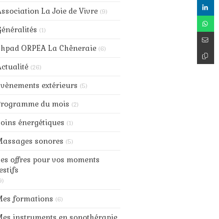
ssociation La Joie de Vivre
(9)
énéralités
(1)
Ehpad ORPEA La Chêneraie
(6)
ctualité
(26)
vènements extérieurs
(5)
Programme du mois
(2)
oins énergétiques
(1)
Massages sonores
(5)
es offres pour vos moments
estifs
9)
Mes formations
(6)
es instruments en sonothérapie