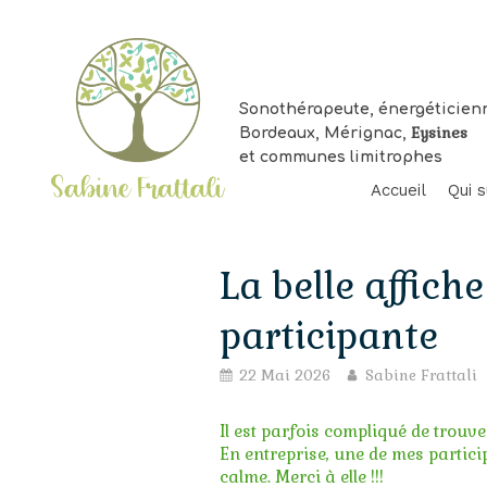
Sonothérapeute, énergéticien
Eysines
Bordeaux, Mérignac,
et communes limitrophes
Accueil
Qui s
La belle affiche
participante
22 Mai 2026
Sabine Frattali
Vo
so
Il est parfois compliqué de trouv
jui
Ac
En entreprise, une de mes particip
Bo
calme. Merci à elle !!!