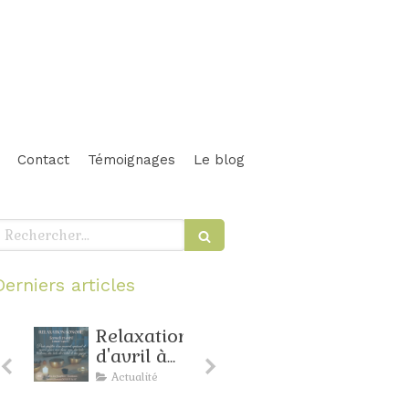
Contact
Témoignages
Le blog
echercher
Derniers articles
Relaxation
Voyage
e
d'avril à
sonore de
Bordeaux
juin à
Actualité
Actualité
x
: toujours
Bordeaux