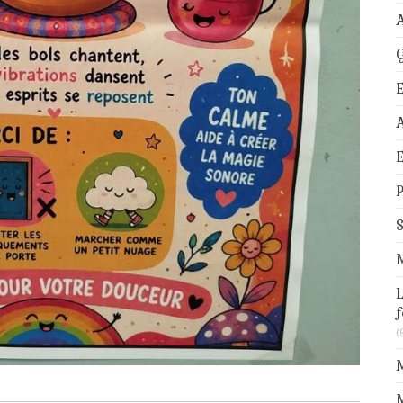
A
G
A
E
S
L
f
(
M