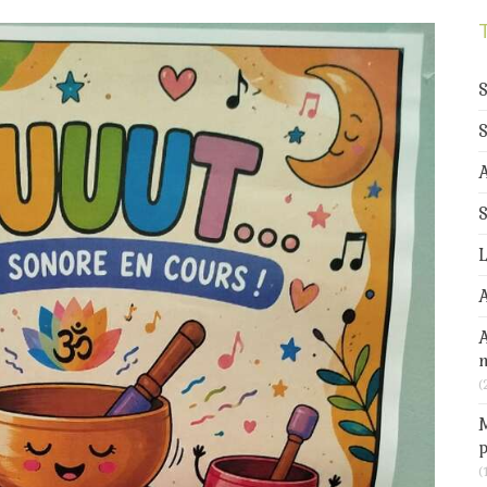
de la
douceur
au
progamme
S
A
S
L
A
(
M
p
(